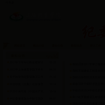
今天是:
网站首页
|
概况介绍
|
通知公告
|
新闻动态
|
审计工作
|
审计工作
2017年下半年纪检监察审计...
09-28
我校召开2017年审计服
2017年上海体育学院下半年...
09-28
我校开展建设工程造价咨
关于转发市纪委驻教卫工作...
01-16
我校召开院经济责任审计
我校召开干部经济责任审
中办印发《方案》在全体党...
10-14
学校召开2014年校企财
中共中央印发《中国共产党...
10-14
审计处开展建设工程造价
中纪委要求加大中秋节国庆...
09-07
我校召开中乒院基建工程