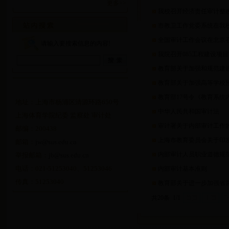
更多>>
我校召开经济责任审计整
市教卫工作党委系统在我
全国审计工作会议在北京召
请输入要搜索信息的内容!
我院召开085工程建设项
教育部关于加强和规范建
教育部关于加强高等学校
教育部17号令《教育系统
地址：上海市杨浦区清源环路650号
中华人民共和国审计法
上海体育学院纪委 监察处 审计处
审计署关于内部审计工作
邮编：200438
上海市教育委员会关于印
邮箱：
jw@sus.edu.cn
内部审计人员职业道德规
举报邮箱：
jb@sus.edu.cn
电话：021-51253040、51253046
内部审计基本准则
传真：51253040
教育部关于进一步加强省
共20条 1/1
首页
上页