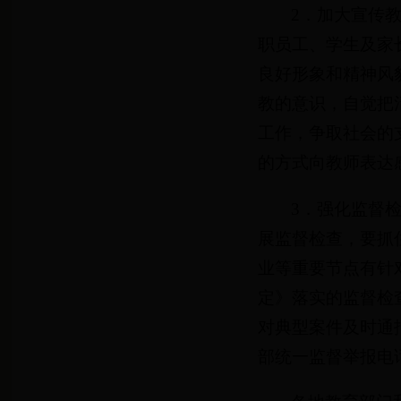
2．加大宣传
职员工、学生及家
良好形象和精神风
教的意识，自觉把
工作，争取社会的
的方式向教师表达
3．强化监督
展监督检查，要抓
业等重要节点有针
定》落实的监督检
对典型案件及时通
部统一监督举报电话：0