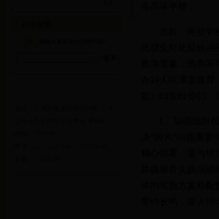
更多>>
各高等学校：
当前，有些学
请输入要搜索信息的内容!
民群众对此反映强
教师形象，危害不
办好人民满意教育
定》印发给你们，
地址：上海市杨浦区清源环路650号
1．加强组织
上海体育学院纪委 监察处 审计处
邮编：200438
决“四风”问题重
电话：021-51253040、51253046
精心部署。要与培
传真：51253040
路线教育实践活动
体的实施方案和配
警钟长鸣，深入持