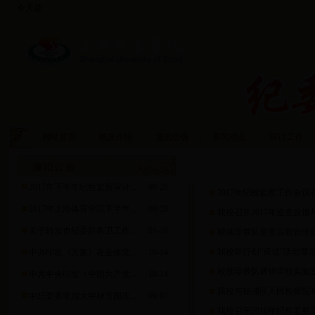
今天是:
网站首页
|
概况介绍
|
通知公告
|
新闻动态
|
审计工作
|
新闻动态
2017年下半年纪检监察审计...
09-28
2017年纪检监察工作会议
2017年上海体育学院下半年...
09-28
我校召开2017年巡查反馈
关于转发市纪委驻教卫工作...
01-16
校领导带队巡查后勤管理
我校举行创“双优”活动警
中办印发《方案》在全体党...
10-14
校领导带队调研学校实验
中共中央印发《中国共产党...
10-14
我校与杨浦区人民检察院举
中纪委要求加大中秋节国庆...
09-07
我校召开2016年纪检监察