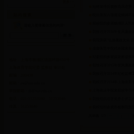
更多>>
始终保持反腐败高压态势 20
咬住落实八项规定精神不放
我校组织参观杨浦区人民
请输入要搜索信息的内容!
我校召开2016年党风廉政
我院荣获“弘扬廉政文化 
成都体育学院代表团来我
纪委组织参观提篮桥监狱
地址：上海市杨浦区清源环路650号
我校召开2015年党风廉政
上海体育学院纪委 监察处 审计处
我校召开2014年纪检监察
邮编：200438
我校召开2014年上海体
邮箱：
jw@sus.edu.cn
上海政法学院来我校学习
举报邮箱：
jb@sus.edu.cn
电话：021-51253040、51253046
我校组织召开党务公开工
传真：51253040
我校组织参观市检察院预
共48条 1/3
首页
上页