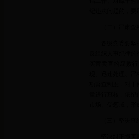
话工作。对疏于监
纪违法问题的，要
（二）严肃查
各级党委要坚
反组织人事纪律的
买官卖官的腐败行
现、迅速处理、严
项督查制度，对干
量进行查核，依纪
市场、受惩戒，形
（三）坚决查
坚决纠正损害