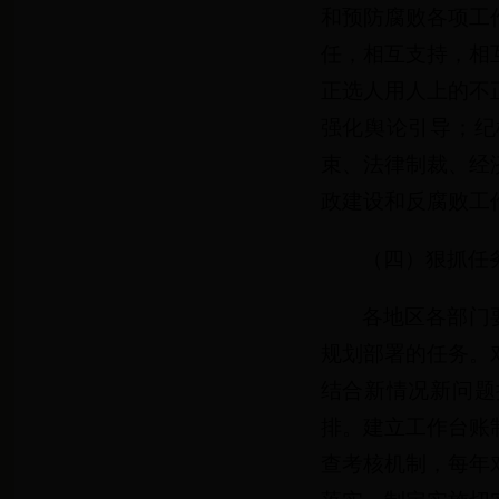
和预防腐败各项工
任，相互支持，相
正选人用人上的不
强化舆论引导；纪
束、法律制裁、经
政建设和反腐败工
（四）狠抓任
各地区各部门
规划部署的任务。
结合新情况新问题
排。建立工作台账
查考核机制，每年