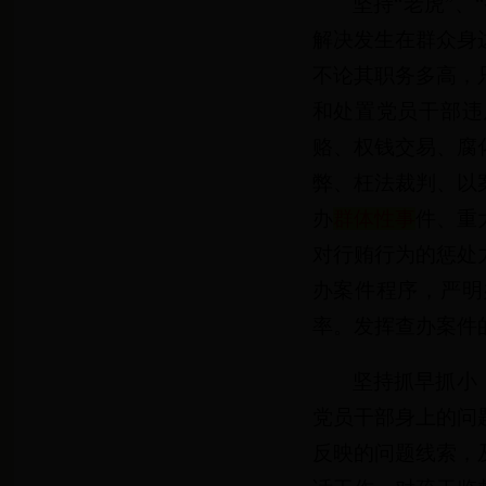
坚持“老虎”
解决发生在群众身
不论其职务多高，
和处置党员干部违
赂、权钱交易、腐
弊、枉法裁判、以
办
群体性事
件、重
对行贿行为的惩处
办案件程序，严明
率。发挥查办案件
坚持抓早抓小
党员干部身上的问
反映的问题线索，