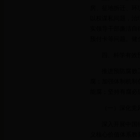
房、征地拆迁、环
以权谋私问题，治
实领导干部廉洁自
预付卡等问题。健
四、科学有效
推进预防腐败
腐；加强体制机制
能腐；坚持有腐必
（一）深化党
深入开展中国
义核心价值体系教