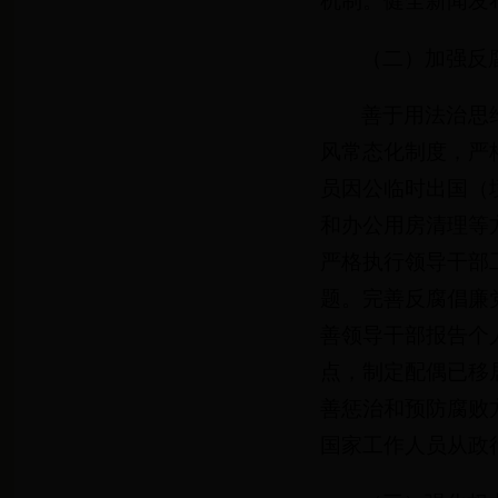
机制。健全新闻发
（二）加强反
善于用法治思
风常态化制度，严
员因公临时出国（
和办公用房清理等
严格执行领导干部
题。完善反腐倡廉
善领导干部报告个
点，制定配偶已移
善惩治和预防腐败
国家工作人员从政