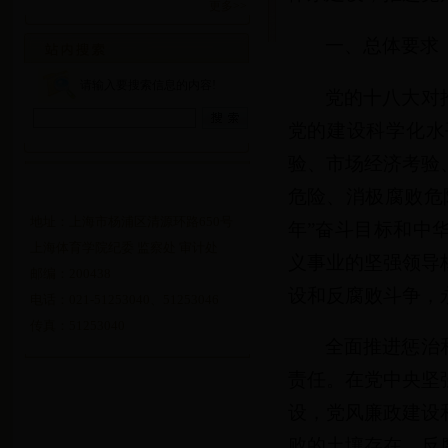
更多>>
一、总体要求
请输入要搜索信息的内容!
党的十八大对
党的建设科学化水
验、市场经济考验
危险、消极腐败危
地址：上海市杨浦区清源环路650号
年”奋斗目标和中
上海体育学院纪委 监察处 审计处
义事业的坚强领导
邮编：200438
设和反腐败斗争，
电话：021-51253040、51253046
传真：51253040
全面推进惩治
责任。在党中央坚
设，党风廉政建设
败的土壤存在，反