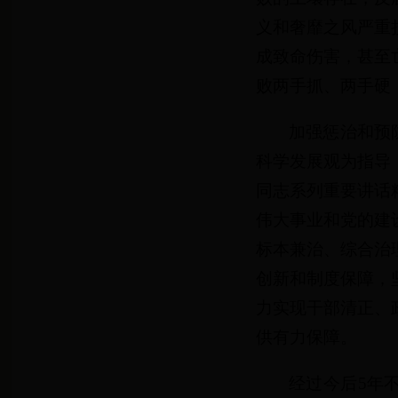
义和奢靡之风严重
成致命伤害，甚至
败两手抓、两手硬
加强惩治和预
科学发展观为指导
同志系列重要讲话
伟大事业和党的建
标本兼治、综合治
创新和制度保障，
力实现干部清正、
供有力保障。
经过今后5年