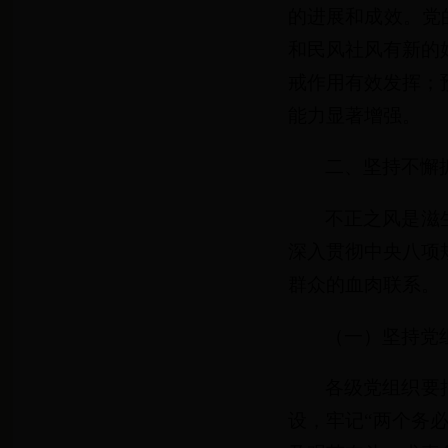
的进展和成效。党
和民风社风有新的
戒作用有效发挥；
能力显著增强。
二、坚持不懈
不正之风是滋
深入贯彻中央八项
群众的血肉联系。
（一）坚持党
各级党组织要
设，牢记“两个务