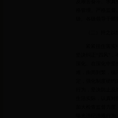
及艰苦奋斗、求真
格管理、严格监督
级。各级领导干部
（二）持之以
紧紧扭住落实
坚决纠正“四风”
深化、在深化中坚
难，由简到繁，循
定，强化制度硬约
行为，坚决防止反
生活实际，认真对
加大检查监督力度
曝光违纪违规行为