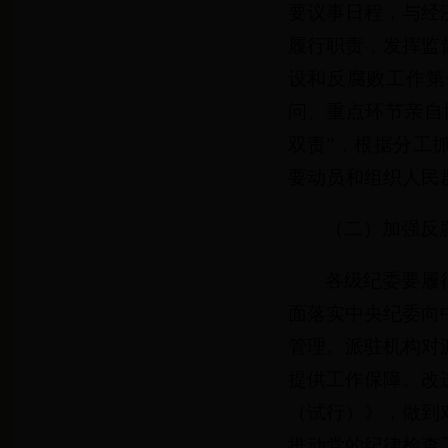
要议事日程，与经
履行职责，发挥监
设和反腐败工作第
问、重点环节亲自
双责”，根据分工
要动员和组织人民
（二）加强反
各级纪委要履
面落实中央纪委向
管理。派驻机构对
提供工作保障。改
（试行）》，做到
推动党的纪律检查