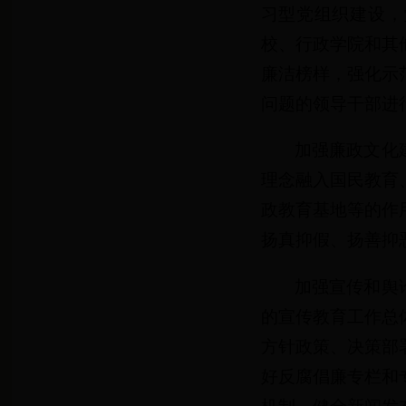
习型党组织建设，
校、行政学院和其
廉洁榜样，强化示
问题的领导干部进
加强廉政文化
理念融入国民教育
政教育基地等的作
扬真抑假、扬善抑
加强宣传和舆
的宣传教育工作总
方针政策、决策部
好反腐倡廉专栏和