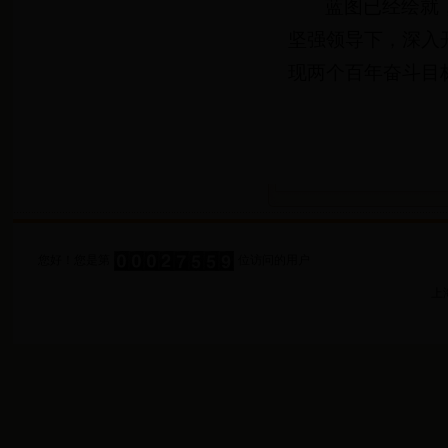
蓝图已经绘就
坚强领导下，深入
现两个百年奋斗目
您好！您是第
位访问的用户
上海