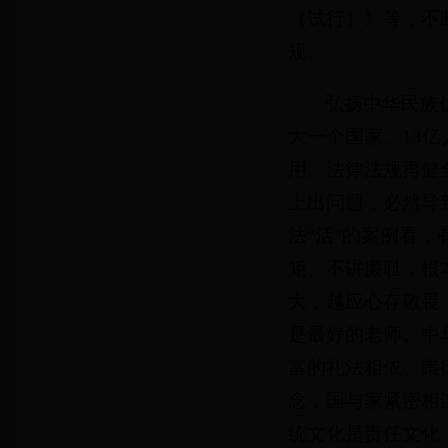
（试行）》等，不
规。
弘扬中华民族
大一个国家、13
用。法律法规再健
上出问题，必然导
法“活”的案例看
矩、不讲廉耻，根
大，越应心存敬畏
是最好的老师。中
富的礼法相依、崇
念，国与家紧密相
统文化是责任文化