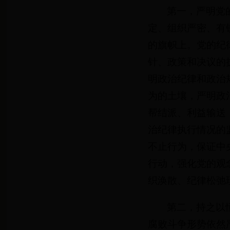
第一，严明党
定、组织严密、有
的旗帜上。党的纪
针、政策和决议的
明政治纪律和政治
为的土壤，严明政
帮结派、利益输送
治纪律执行情况的
不止行为，保证中
行动，强化党的观
织涣散、纪律松弛
第二，持之以
腐败斗争形势依然严