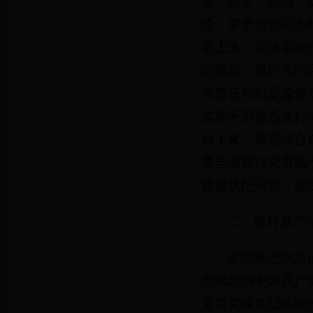
觉，抓常、抓细、
论，要求全党同志
署上来，坚决遏制
治规矩，维护党的
体责任和纪委监督
监察干部要迅速行
神上来，紧密结合
要全面履行党章赋
监督执纪问责，确
二、坚持从严
全面推进依法
为执政的中国共产
党章党规党纪的刚