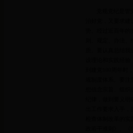
党规党纪是管
治好党，又要求建
势。经过近百年的
则、规定、办法、
质。要认真总结我们
设理论和实践经验
到建党100周年
规制度体系。要注
想信念宗旨、组织
纪律，做到要义明
出工作要求入手，
检查体制改革的实
政若干准则》、《