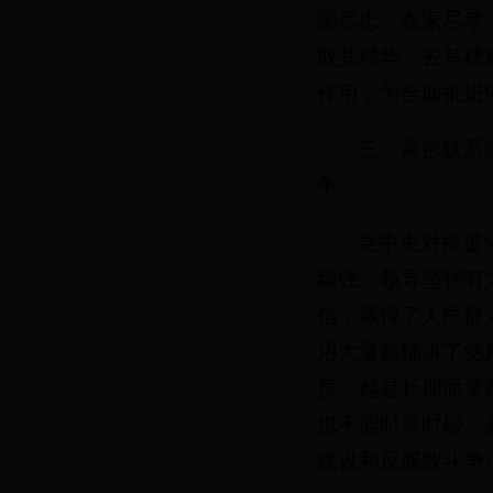
国尽忠、在家尽孝
取其精华、去其糟
作用，为全面推进
三、紧密联系
争
党中央对推进
顽强、领导坚强有
信，赢得了人民群
用大量篇幅讲了党
度。越是长期而复
也不能时紧时松，
建设和反腐败斗争