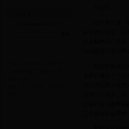
更多>>
同志们：
经中央批准，
请输入要搜索信息的内容!
的主要任务是：认
全会精神进行部署
法治国提供坚强有
地址：上海市杨浦区清源环路650号
刚刚闭幕的十
上海体育学院纪委 监察处 审计处
会审议通过了《中
邮编：200438
平总书记受中央政
电话：021-51253040、51253046
治局一年来的工作
传真：51253040
交国防各方面取得
工作提出明确要求
贯彻落实四中