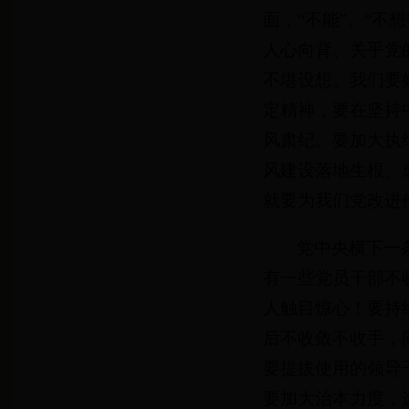
面，“不能”、“不
人心向背、关乎党
不堪设想。我们要
定精神，要在坚持
风肃纪。要加大执
风建设落地生根、
就要为我们党改进
党中央横下一
有一些党员干部不
人触目惊心！要持
后不收敛不收手，
要提拔使用的领导
要加大治本力度，