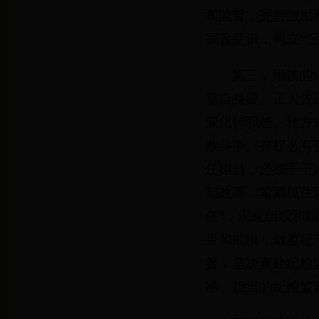
和监督，完善激励
宗旨意识，树立“三
第三，用铁的
需自身硬。正人先
深化转职能、转方
败斗争。有权必有
任担当，必须干干
制改革，紧紧抓住
任”，深化组织和
畏和戒惧，做遵纪
督，坚决查处纪检
净、担当的纪检监