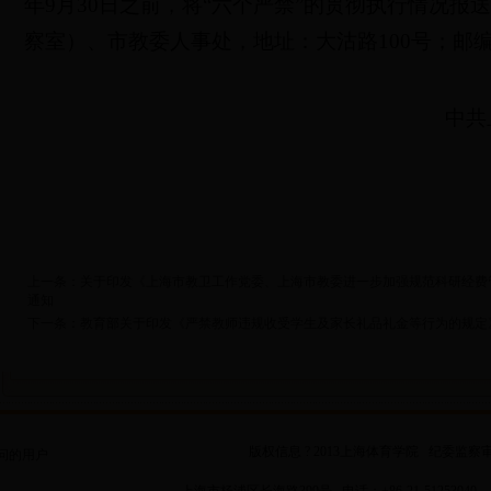
年9月30日之前，将“六个严禁”的贯彻执行情况报
察室）、市教委人事处，地址：大沽路100号；邮编：
中共
上一条：关于印发《上海市教卫工作党委、上海市教委进一步加强规范科研经费
通知
下一条：教育部关于印发《严禁教师违规收受学生及家长礼品礼金等行为的规定
版权信息 ? 2013上海体育学院
纪委监察
问的用户