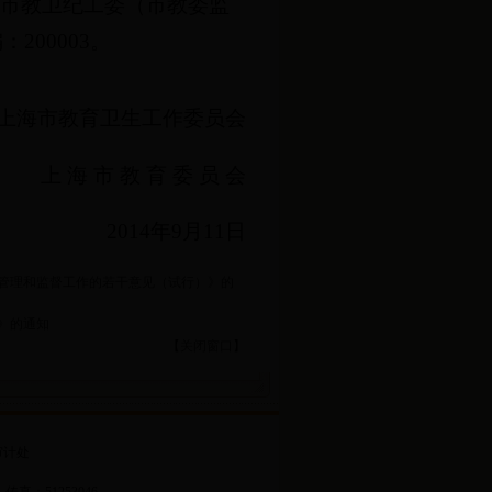
送市教卫纪工委（市教委监
200003。
上海市教育卫生工作委员会
上 海 市 教 育 委 员 会
2014年9月11日
管理和监督工作的若干意见（试行）》的
》的通知
【
关闭窗口
】
审计处