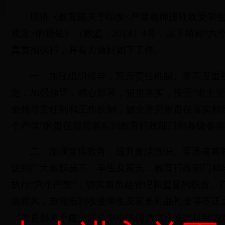
现将《教育部关于印发<严禁教师违规收受学
规定>的通知》（教监〔2014〕4号，以下简称“六
真贯彻执行，并着力做好如下工作。
一、加强组织领导，完善责任机制。要高度重视
定，加强领导，精心部署，狠抓落实，按照“谁主管
全领导责任制和工作机制，健全并完善责任落实和
个严禁”的责任层层落实到教育行政部门和各级各
二、加强宣传教育，提升廉洁意识。要迅速将教
达到广大教职员工、学生及家长。教育行政部门和
执行“六个严禁”，切实肩负起管理和监督的职责。
德师风，自觉抵制收受学生及家长礼品礼金等不正
《教育部关于建立健全中小学师德建设长效机制的