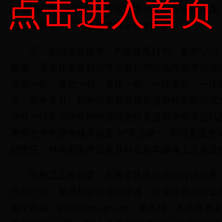
点击进入首页
业道德行为处理办法》等政策文件，自觉把清正廉
行，不断提高广大教师廉洁从教的意识。
三、加强监督检查，严惩违规行为。要对“六个
检查，要抓住重要时间节点有针对性地开展专项治理
发现一起、查处一起、通报一起。一经查实，一律
奖、职务晋升、职称评审等资格和提升校长职级或
学校一律取消两年内评选综合性先进和文明单位以
教师当年年度考核等级定为“不合格”，同时要追究
的责任。对典型案件还要及时在新闻媒体上点名道
市教卫工作党委、市教委将坚决做到有诉必查
违纪行为。畅通和公开举报渠道，自觉接受社会监督，
电子邮箱：jcs@shmec.gov.cn。各高校、各区县