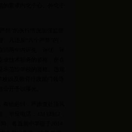
洁的要求内化于心、外化于
严禁”的执行情况加强监督
。凡违反“六个严禁”的，
取消两年内评先、评优、评
专业技术职务的资格，所在
及示范性学校的资格。违规
学校以及教育行政部门领导
姓公开予以曝光。
，有错必纠，严肃查处顶风
举报电话：23112912，
教育局、各直属中学请于2014