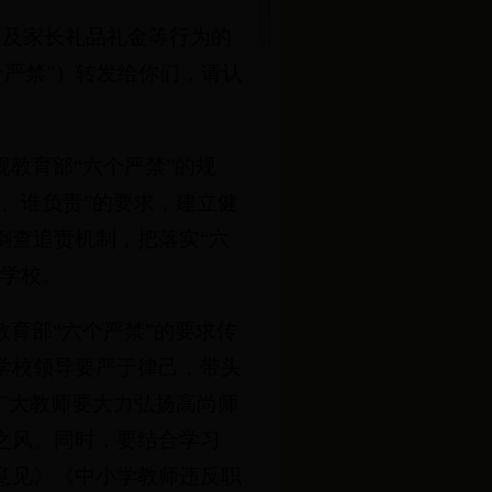
生及家长礼品礼金等行为的
个严禁”）转发给你们，请认
教育部“六个严禁”的规
、谁负责”的要求，建立健
倒查追责机制，把落实“六
类学校。
育部“六个严禁”的要求传
学校领导要严于律己，带头
广大教师要大力弘扬高尚师
之风。同时，要结合学习
意见》《中小学教师违反职