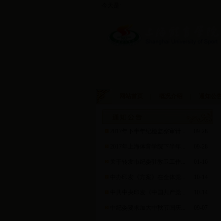
今天是:
网站首页
|
概况介绍
|
通知公
2017年下半年纪检监察审计...
09-28
2017年上海体育学院下半年...
09-28
关于转发市纪委驻教卫工作...
01-16
中办印发《方案》在全体党...
10-14
中共中央印发《中国共产党...
10-14
中纪委要求加大中秋节国庆...
09-07