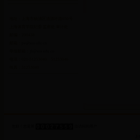
地址：上海市杨浦区清源环路650号
上海体育学院纪委 监察处 审计处
邮编：200438
邮箱：
jw@sus.edu.cn
举报邮箱：
jb@sus.edu.cn
电话：021-51253040、51253046
传真：51253040
您好！您是第
位访问的用户
上海