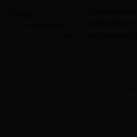
更多>>
市党风廉政建设有
间强化监督执纪问
请输入要搜索信息的内容!
风”问题反弹提出
地址：上海市杨浦区清源环路650号
上海体育学院纪委 监察处 审计处
邮编：200438
邮箱：
jw@sus.edu.cn
附件【
元旦春节党风廉政
举报邮箱：
jb@sus.edu.cn
电话：021-51253040、51253046
传真：51253040