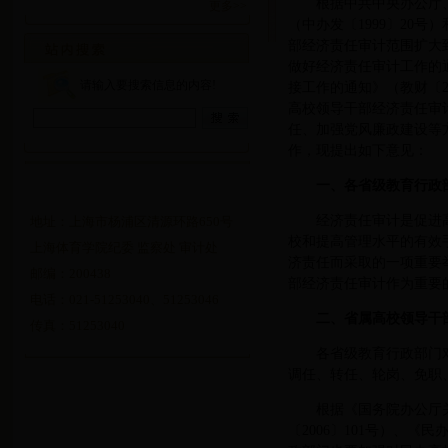
根据中共中央办公厅
更多>>
（中办发〔1999〕20
部经济责任审计范围扩大到
做好经济责任审计工作的通
请输入要搜索信息的内容!
接工作的通知》（教财〔2
高校领导干部经济责任审
任、加强党风廉政建设等
作，现提出如下意见：
一、各省级教育行政
经济责任审计是促进
地址：上海市杨浦区清源环路650号
校和提高管理水平的有效
上海体育学院纪委 监察处 审计处
济责任而采取的一项重要
邮编：200438
部经济责任审计作为重要
电话：021-51253040、51253046
二、省属高校领导干
传真：51253040
各省级教育行政部门
调任、转任、轮岗、免职
根据《国务院办公厅
〔2006〕101号）、