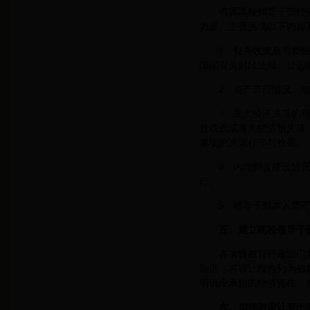
省属高校领导干部经
力度。主要围绕以下内容
1．财务收支及重要
国家有关财经法规、是否
2．资产管理情况。
3．重大经济决策的
效或造成重大经济损失等
事项的决策程序与效果。
4．内控制度建设情
行。
5．领导干部本人遵
五、建立高校领导干
各省级教育行政部门
制度，将审计报告列为省
明确应承担的经济责任，
六、加强对审计查出