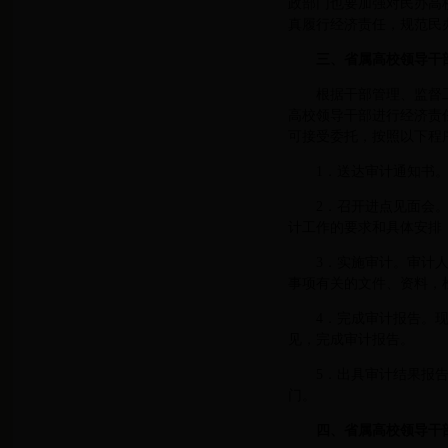
政部门也要加强对民办高
真履行经济责任，规范民
三、省属高校领导干
根据干部管理、监督
高校领导干部进行经济责
可接受委托，按照以下程
1．送达审计通知书
2．召开进点见面会
计工作的要求和具体安排
3．实施审计。审计
事项有关的文件、资料，
4．完成审计报告。
见，完成审计报告。
5．出具审计结果报
门。
四、省属高校领导干